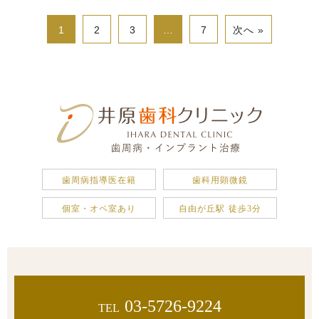
1
2
3
…
7
次へ »
歯周病指導医在籍
歯科用顕微鏡
個室・オペ室あり
自由が丘駅 徒歩3分
03-5726-9224
TEL