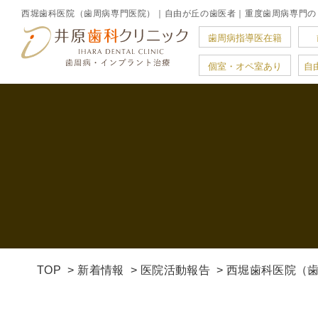
歯周病指導医在籍
個室・オペ室あり
自
TOP
新着情報
医院活動報告
西堀歯科医院（