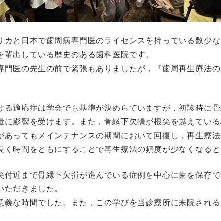
リカと日本で歯周病専門医のライセンスを持っている数少な
を輩出している歴史のある歯科医院です。
専門医の先生の前で緊張もありましたが，『歯周再生療法の
ける適応症は学会でも基準が決めらていますが，初診時に骨
量に影響を受けます。また，骨縁下欠損が根尖を越えている
があってもメインテナンスの期間において回復し，再生療法
長く時間をともにすることで再生療法の頻度が少なくなると
尖付近まで骨縁下欠損が進んでいる症例を中心に歯を保存でき
いただきました。
意義な時間でした。また，この学びを当診療所に来院される