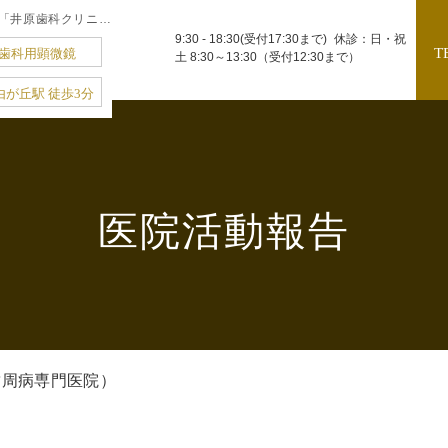
西堀歯科医院（歯周病専門医院）｜自由が丘の歯医者｜重度歯周病専門の「井原歯科クリニック」｜駅徒歩3分
9:30 - 18:30(受付17:30まで)
休診：日・祝
T
歯科用顕微鏡
土 8:30～13:30（受付12:30まで）
由が丘駅 徒歩3分
医院活動報告
歯周病専門医院）